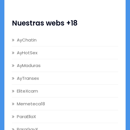
Nuestras webs +18
AyChatin
AyHotSex
AyMaduras
AyTransex
EliteXcam
Memeteca18
ParaEllaX
ParaGayX