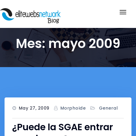
Saltar
al
Activ
contenido
la
nave
Mes: mayo 2009
May 27, 2009
Morphoide
General
¿Puede la SGAE entrar