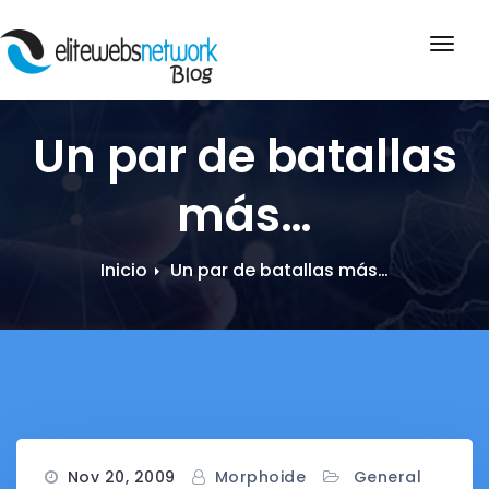
Saltar
al
Activ
contenido
la
nave
Un par de batallas
más…
Inicio
Un par de batallas más…
Nov 20, 2009
Morphoide
General