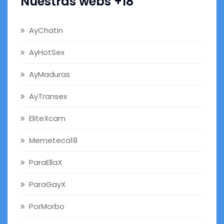
Nuestras webs +18
AyChatin
AyHotSex
AyMaduras
AyTransex
EliteXcam
Memeteca18
ParaEllaX
ParaGayX
PorMorbo